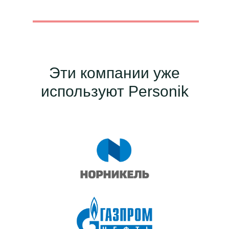
Обновления, полезные фишки
платформы и актуальные материалы
в сфере HR
Продукт
Онбординг
Обучение и развитие
Эти компании уже
Сервисы самообслуживания
КЭДО
используют Personik
База знаний
Информирование
Опросы
Аналитика и отчёты
Решения
Производство
Фармацевтика
Металлургия
Агропром
Интеграции
Тарифы