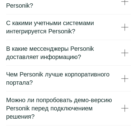
Personik?
С какими учетными системами
Я соглашаюсь с
Политикой
интегрируется Personik?
конфиденциальности
В какие мессенджеры Personik
Отправить заявку
доставляет информацию?
A если вы не любите заполнять
формы, напишите нам в
Telegram
или
на почту
hello@personik.ai
Чем Personik лучше корпоративного
портала?
Можно ли попробовать демо-версию
Personik перед подключением
Меняем работу с линейным персоналом
решения?
Подпишитесь на наш
Telegram-канал