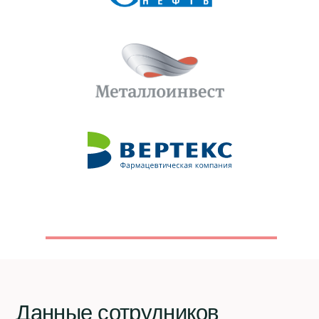
Конструктор чат-ботов
Ресурсы
Гайд по платформе
Документы
Блог
Компания
О нас
Контакты
Политика конфиденциальности
© 2017-2025 ООО «Дэвикон»
Служба поддержки:
support@personik.com
Для сотрудничества:
hello@personik.com