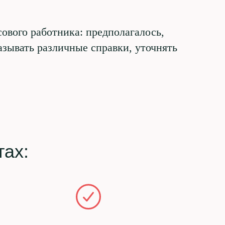
ового работника: предполагалось,
азывать различные справки, уточнять
ах: