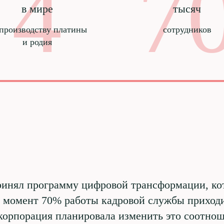
4
7
в мире
тысяч
 производству платины
сотрудников
и родия
инял программу цифровой трансформации, кот
т момент 70% работы кадровой службы приход
 корпорация планировала изменить это соотно