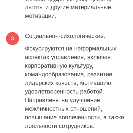
льготы и другие материальные
мотивации.
Социально-психологические.
Фокусируются на неформальных
аспектах управления, включая
корпоративную культуру,
командообразование, развитие
Меняем работу с линейным персоналом
лидерских качеств, мотивацию,
удовлетворенность работой.
Подпишитесь на наш
Направлены на улучшение
Telegram-канал
Обновления, полезные фишки
межличностных отношений,
платформы и актуальные материалы
повышение вовлеченности, а также
в сфере HR
лояльности сотрудников.