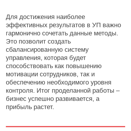
Продукт
Онбординг
Обучение и развитие
Для достижения наиболее
Сервисы самообслуживания
КЭДО
эффективных результатов в УП важно
База знаний
гармонично сочетать данные методы.
Информирование
Опросы
Это позволит создать
Аналитика и отчёты
сбалансированную систему
управления, которая будет
способствовать как повышению
Решения
мотивации сотрудников, так и
Производство
обеспечению необходимого уровня
Фармацевтика
Металлургия
контроля. Итог проделанной работы –
Агропром
Интеграции
бизнес успешно развивается, а
Тарифы
прибыль растет.
Конструктор чат-ботов
Ресурсы