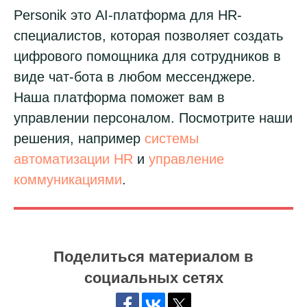
Гайд по платформе
Personik это AI-платформа для HR-
Документы
специалистов, которая позволяет создать
Блог
цифрового помощника для сотрудников в
Компания
виде чат-бота в любом мессенджере.
О нас
Наша платформа поможет вам в
Контакты
Политика конфиденциальности
управлении персоналом. Посмотрите наши
решения, например
системы
автоматизации HR
и
управление
© 2017-2025 ООО «Дэвикон»
коммуникациями
.
Служба поддержки:
support@personik.com
Для сотрудничества:
hello@personik.com
Поделиться материалом в
социальных сетях