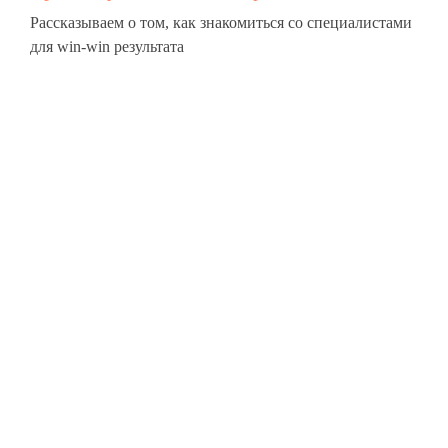
Конструктор чат-ботов
Рассказываем о том, как знакомиться со специалистами
для win-win результата
Ресурсы
Гайд по платформе
Документы
Блог
Компания
О нас
Контакты
Политика конфиденциальности
© 2017-2025 ООО «Дэвикон»
Служба поддержки:
support@personik.com
Для сотрудничества:
hello@personik.com