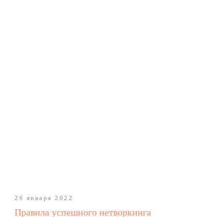
Обновления, полезные фишки
платформы и актуальные материалы
в сфере HR
Продукт
Онбординг
Обучение и развитие
Сервисы самообслуживания
КЭДО
База знаний
Информирование
Опросы
Аналитика и отчёты
Решения
Производство
Фармацевтика
Металлургия
26 января 2022
Агропром
Интеграции
Правила успешного нетворкинга
Тарифы