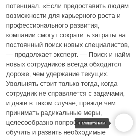
потенциал. «Если предоставить людям
© 2017-2025 ООО «Дэвикон»
Служба поддержки:
support@personik.com
возможности для карьерного роста и
Для сотрудничества:
hello@personik.com
профессионального развития,
компании смогут сократить затраты на
постоянный поиск новых специалистов,
— продолжает эксперт. — Поиск и найм
новых сотрудников всегда обходится
дороже, чем удержание текущих.
Увольнять стоит только тогда, когда
сотрудник не справляется с задачами,
и даже в таком случае, прежде чем
принимать радикальные меры,
целесообразно попробовать его
Напишите нам
обучить и развить необходимые