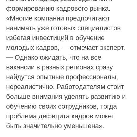
формированию кадрового рынка.
Меняем работу с линейным персоналом
«Многие компании предпочитают
Подпишитесь на наш
нанимать уже готовых специалистов,
Telegram-канал
избегая инвестиций в обучение
Обновления, полезные фишки
платформы и актуальные материалы
молодых кадров, — отмечает эксперт.
в сфере HR
— Однако ожидать, что на все
вакансии в разных регионах сразу
Продукт
Онбординг
найдутся опытные профессионалы,
Обучение и развитие
Сервисы самообслуживания
нереалистично. Работодателям стоит
КЭДО
больше внимания уделять развитию и
База знаний
Информирование
обучению своих сотрудников, тогда
Опросы
Аналитика и отчёты
проблема дефицита кадров может
быть значительно уменьшена».