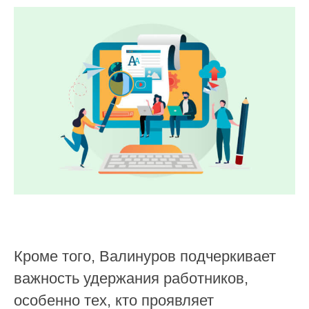
Решения
Производство
Фармацевтика
Металлургия
Агропром
Интеграции
Тарифы
Конструктор чат-ботов
Ресурсы
Гайд по платформе
Документы
Блог
Компания
О нас
Контакты
Кроме того, Валинуров подчеркивает
Политика конфиденциальности
важность удержания работников,
особенно тех, кто проявляет