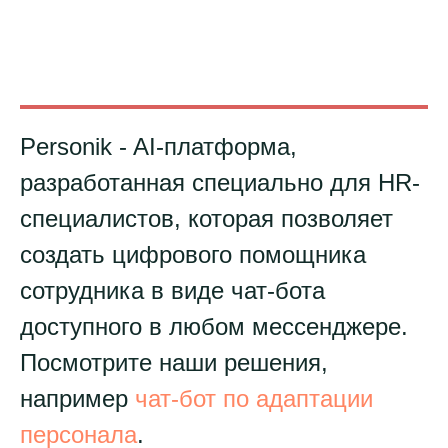
Интеграции
Тарифы
Конструктор чат-ботов
Ресурсы
Personik - AI-платформа,
Гайд по платформе
Документы
разработанная специально для HR-
Блог
специалистов, которая позволяет
Компания
создать цифрового помощника
О нас
Контакты
сотрудника в виде чат-бота
Политика конфиденциальности
доступного в любом мессенджере.
Посмотрите наши решения,
© 2017-2025 ООО «Дэвикон»
например
чат-бот по адаптации
Служба поддержки:
support@personik.com
Для сотрудничества:
hello@personik.com
персонала
.