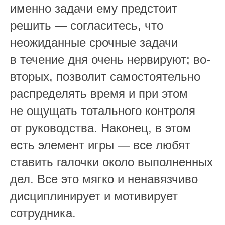
именно задачи ему предстоит
Telegram-канал
Обновления, полезные фишки
решить — согласитесь, что
платформы и актуальные материалы
неожиданные срочные задачи
в сфере HR
в течение дня очень нервируют; во-
Продукт
вторых, позволит самостоятельно
Онбординг
Обучение и развитие
распределять время и при этом
Сервисы самообслуживания
КЭДО
не ощущать тотального контроля
База знаний
Информирование
от руководства. Наконец, в этом
Опросы
Аналитика и отчёты
есть элемент игры — все любят
ставить галочки около выполненных
дел. Все это мягко и ненавязчиво
Решения
дисциплинирует и мотивирует
Производство
Фармацевтика
сотрудника.
Металлургия
Агропром